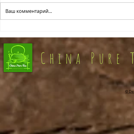
ОФИС РЕЛАКС
Ваш комментарий...
ПОЛНОЕ П
China Pure 
© De