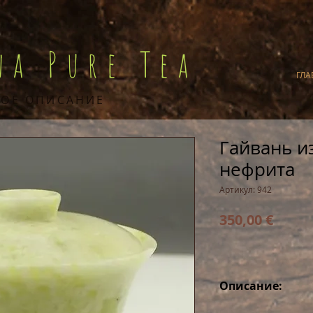
na Pure Tea
ГЛА
ОЕ ОПИСАНИЕ
Гайвань и
нефрита
Артикул: 942
Цена
350,00 €
Описание:
Культ нефрита р