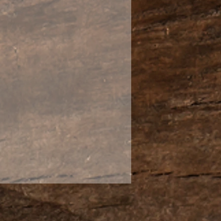
ерхность истинного нефрита
имеет характерный яркий
основении с другой
ерхностью.
айцы делаю абсолютно все:
и даже палочки для еды.
шение к столу для
ной красоты. Нефрит
епло. Гайвань из нефрита
бого вида чая.
ственного лимонного
 Сися (городской округ
и Хэнань).
никален, поэтому может
тличаться от экземпляра,