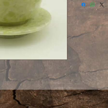
и китайцев. Пов
не царапается, 
звон при соприк
нефритовой пов
Из нефрита кит
пиалы, гайвани, 
Прекрасное укра
ценителей истин
хорошо держит т
идеальна для лю
Гайвань из каче
нефрита из уезда
Наньян провинци
Рисунок камня у
незначительно о