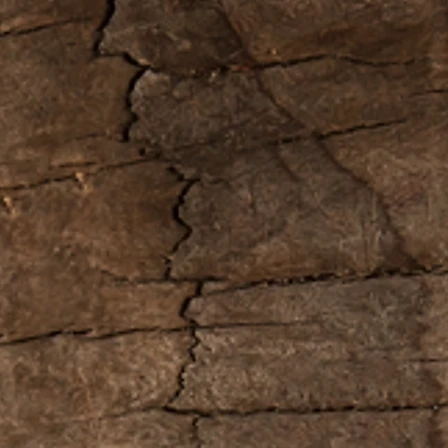
представленного
В камне допусти
микротрещин.