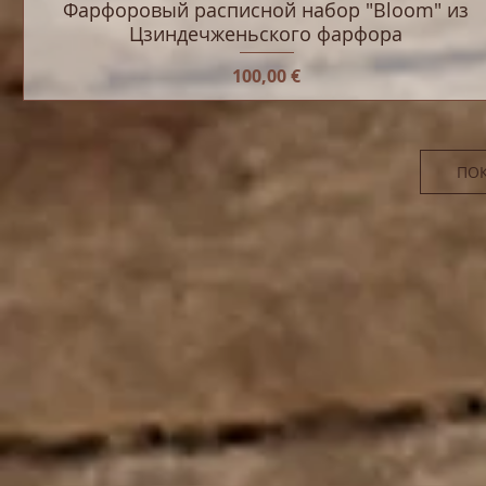
Фарфоровый расписной набор "Bloom" из
Цзиндечженьского фарфора
Цена
100,00 €
ПО