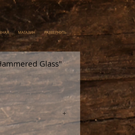
ВНАЯ
МАГАЗИН
РАЗВЕРНУТЬ
Hammered Glass"
я настоящего ценителя.
ered glass (кованое стекло,