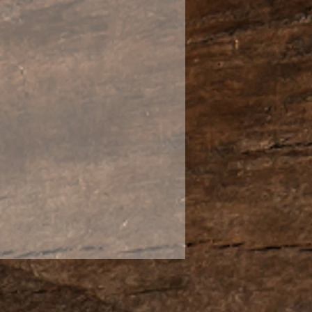
 - это современный чайный
ной посуде. Как комбинация
а в японской традиции.
лянным пупырышкам
ает руки. Да и смотрится
ршенно случайно появится
ля настоящей чайной
т без такой гайвани не