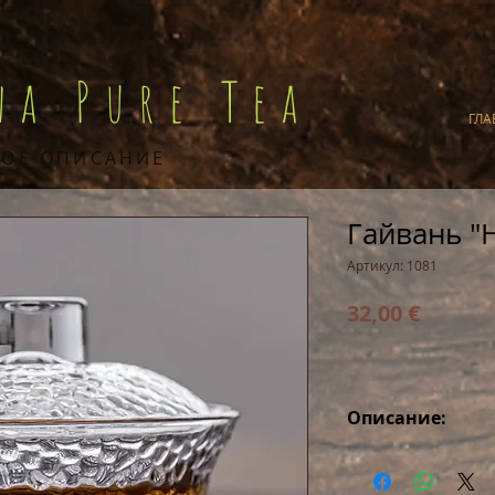
na Pure Tea
ГЛА
ОЕ ОПИСАНИЕ
Гайвань "
Артикул: 1081
Цена
32,00 €
Описание:
Мега-гайвань дл
Технология hamm