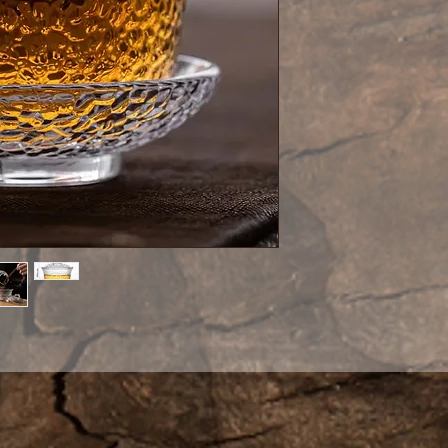
отбитое стекло)
тренд в стеклян
фарфора и дерев
Благодаря стек
гайвань не обжиг
очень красиво.
Если у вас сове
лишних 2 часа д
церемонии, то ту
обойтись.