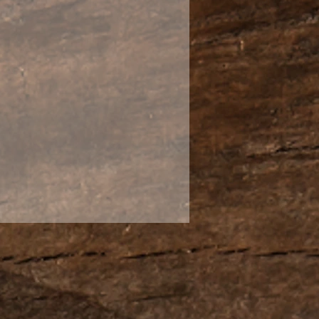
характерного цвета с
аплениями. Пиалочка имеет
 и глянцевый оттенок. Так
атривается на свет и имеет
что свидетельствует о
лировке изделия.