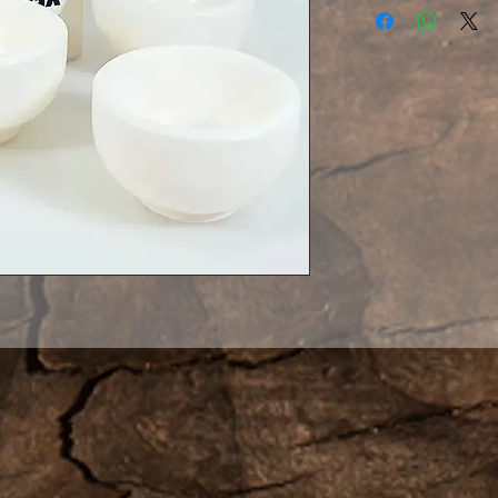
белого жадеита, 
кварцевыми вкр
гладкую текстуру
же хорошо просм
«жирный» блеск, 
качественной по