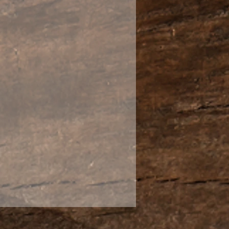
абор посуды для
 и чайной церемонии.
рфора средней толщины,
оновой глазурью нежно-
а оригинально оформлен
сью,.
сито;
ячеистым металическим
ртонная коробка.
мка