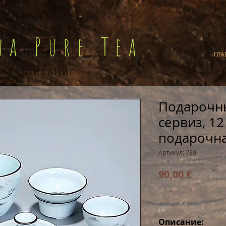
na Pure Tea
ГЛА
ОЕ ОПИСАНИЕ
Подарочн
сервиз, 1
подарочна
Артикул: 739
Цена
90,00 €
Описание: