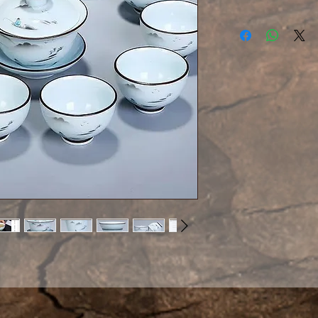
Оригинальный н
заваривания чая
Выполнен из фа
покрытого селад
голубого оттенк
китайской роспи
В набор входят:
— гайвань
— чахай
— пиалы 8 шт
— подставка под 
— сито с мелко
фильтром;
+ Подарочная ка
+ Подарочная су