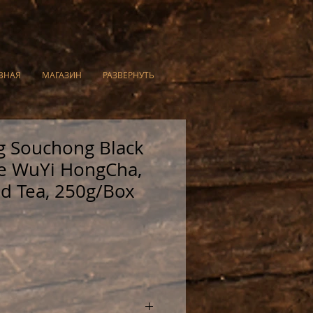
ВНАЯ
МАГАЗИН
РАЗВЕРНУТЬ
g Souchong Black
e WuYi HongCha,
d Tea, 250g/Box