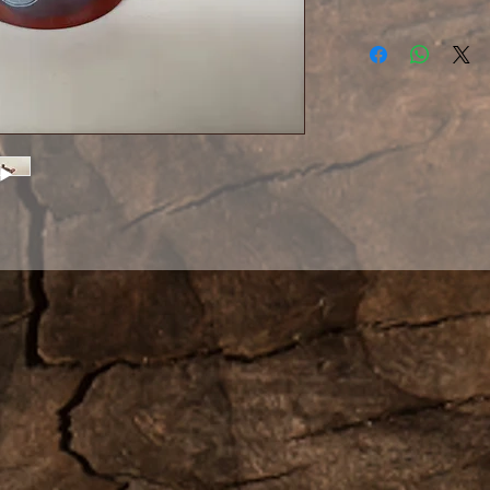
Иногда достаточ
Не сложного рис
Не дорогого дек
Просто одного л
поверхности гли
Смотришь на нег
почему-то стано
Может быть пото
вещах, которые 
Хороший разгов
Хороший чай.
И хороший вече
Всё остальное о