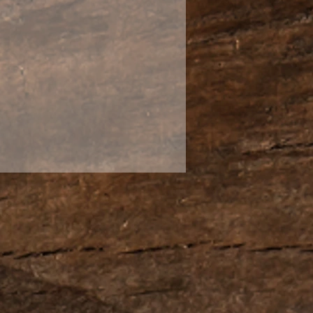
но одной детали.
унка.
ора.
иста лотоса на тёплой
ны.
о во время чаепития и
вится спокойнее.
му, что лист напоминает о
не нужно торопить.
ор.
р.
бычно подождёт.