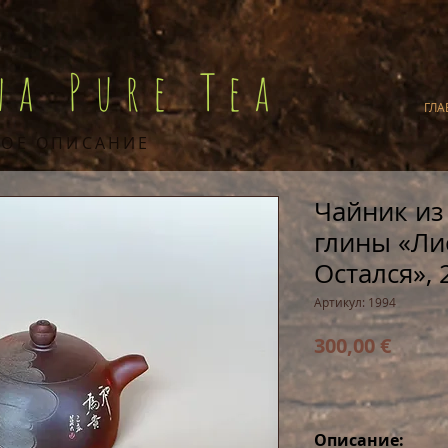
na Pure Tea
ГЛА
ОЕ ОПИСАНИЕ
Чайник из
глины «Ли
Остался», 
Артикул: 1994
Цена
300,00 €
Описание: