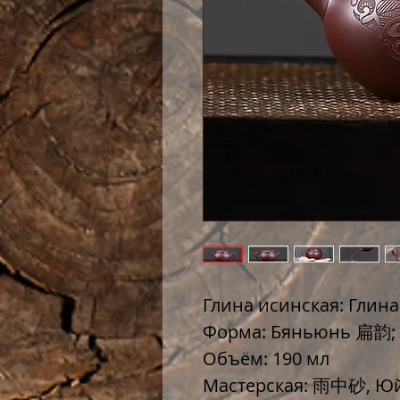
Глина исинская: Глина
Форма: Бяньюнь 扁韵;
Объём: 190 мл
Мастерская: 雨中砂, Ю