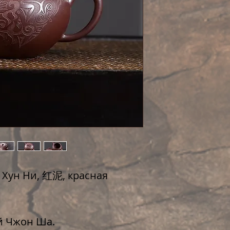
Идеально держит
гарантирует рав
удовольствие от
Удобная широка
подогнанная кры
быстрый и ровны
ручной работы.
Чайник из исинс
вручную, отмече
Чайник Ю Хуан «
в руку, прекрасн
 Хун Ни, 红泥, красная
напитка, позвол
максимально пол
натуральный ар
й Чжон Ша.