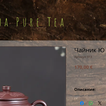
na Pure Tea
ГЛА
ОЕ ОПИСАНИЕ
Чайник Ю 
Артикул: 913
Цена
170,00 €
Описание:
Заварник ручной
с авторской печ