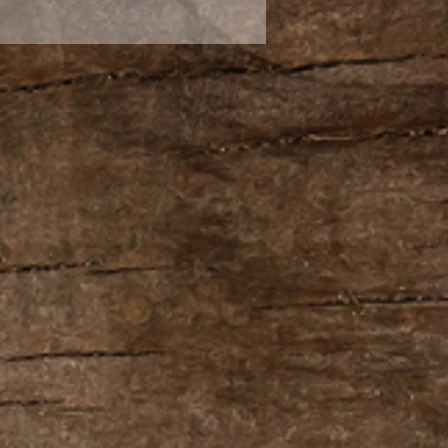
синский чайник можно
о для домашних чаепитий,
тве элитного подарка.