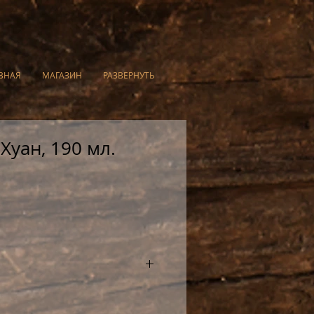
ВНАЯ
МАГАЗИН
РАЗВЕРНУТЬ
Хуан, 190 мл.
 работы из исинской глины
атью на донышке и крышке.