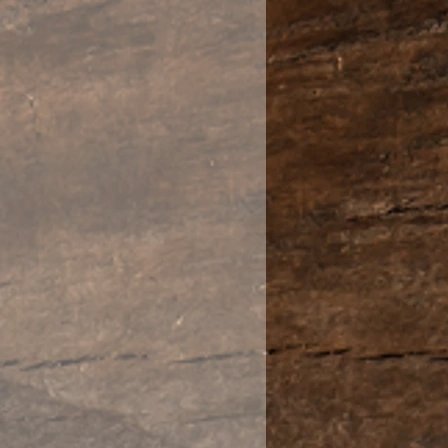
 температуру напитка,
номерный слив и
 чаепития.
я горловина, хорошо
шка, водяной замок,
й слив. Украшен резьбой
кой глины изготовлен
н авторским клеймом.
Уединенный» удобно ложится
о сохраняет температуру
яет чаю раскрыться
но и подчеркивает
омат сорта.