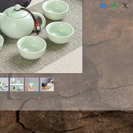
церемонии. Оче
чайный набор в 
необходимый дл
церемонии в пут
уютных чаепити