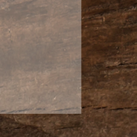
нь красивый фарфоровый
удобной сумочке,
я проведения чайной
ешествиях, а также для
й в компании