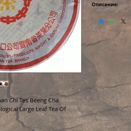
Описание:
Пуэр с невероят
настоящего выд
для приготовлен
дикорастущих де
этого чая делает
интересных това
Очень старый ча
лист, один из л
nan Chi Tes Beeng Cha
logical Large Leaf Tea Of