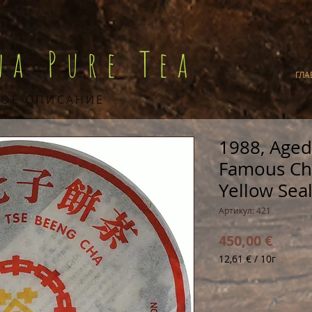
na Pure Tea
ГЛА
ОЕ ОПИСАНИЕ
1988, Aged
Famous Chi
Yellow Seal
Артикул: 421
Цена
450,00 €
12,61 €
/
10г
12,61 €
за
10
Граммы