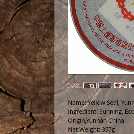
Name: Yellow Seal, Yun
Ingredient: Sunning, Eco
Origin,Yunnan China
Net Weight: 357g