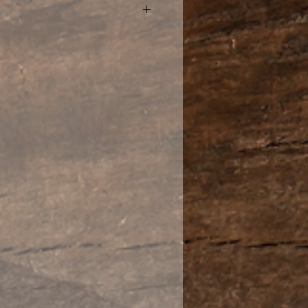
ным вкусом и ароматом
ержанного Пуэра. Сырьем
ия послужил крупный лист с
ревьев. Редкость и качество
 его одним из наиболее
ровм в нашем магазине.
й, довольно качественный
учших рецептов Юньнани.