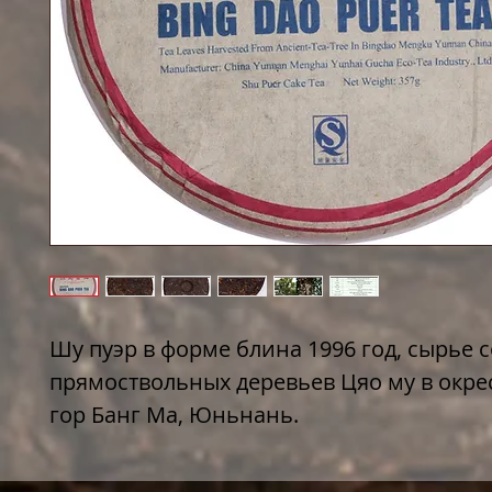
Шу пуэр в форме блина 1996 год, сырье 
прямоствольных деревьев Цяо му в окре
гор Банг Ма, Юньнань.