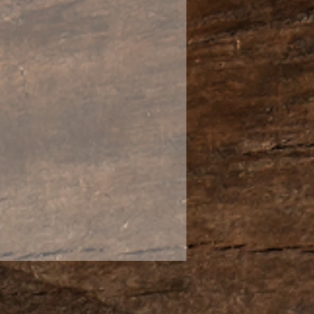
из листьев и почек с
ревьев, растущих в садах
ный, с ярким нектарным
ым запасом энергии –
о есть все шансы стать
ком!
олучил благодаря сырью
 древнего дерева». В купаже
средних размеров,
ах солидного возраста.
нные жизненной силой и
ствами.
работка подчеркнула
ественного сырья, а
елали вкус пуэра мягким и
Чай для ценителей