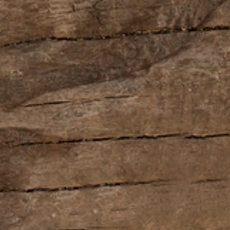
Прозрачный наст
глубоким и ровн
мощный, бархат
трав, цветов, су
Удивляет на каж
заваривается, ос
послевкусие.
Лимитированная 
Обладает колле