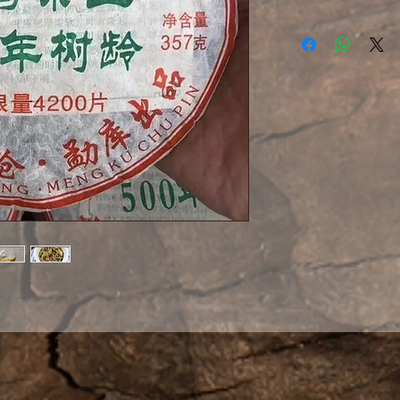
Блин изготовлен 
пятисотлетних де
Линцана. Аромат
вкусом и приятн
осторожно, у нег
вашим любимчи
Название пуэр п
«пятисотлетнего
листья и почки 
собранные в сад
Сочные, напита
полезными веще
Классическая об
достоинства кач
годы выдержки сд
выразительным. 