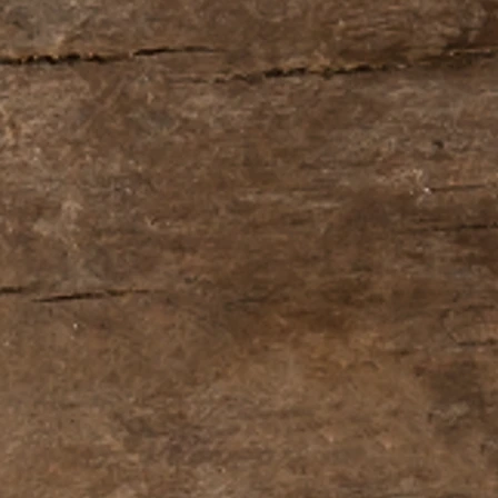
ой оливкового оттенка с
ым ароматом. Вкус яркий,
ный. Переливается нотами
шеного абрикоса и меда.
дом проливе, превосходно
тавляет долгое сладковатое
партия - 4200 штук.
кционной ценностью.