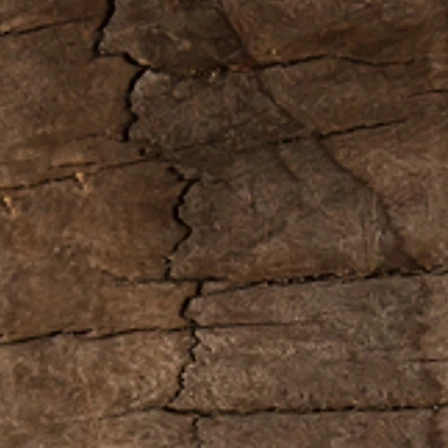
идеальных Шенов
Освежает воспри
эмоциональную у
апатию, вдохнов
свои силы. Посл
с мыслями, улуч
Полезен для оч
организма, хоро
правильному пит
укрепляет иммун
Шен пуэр – чай, 
качество сырья, 
становится мягче
Купажи солидно
дороже, но и м