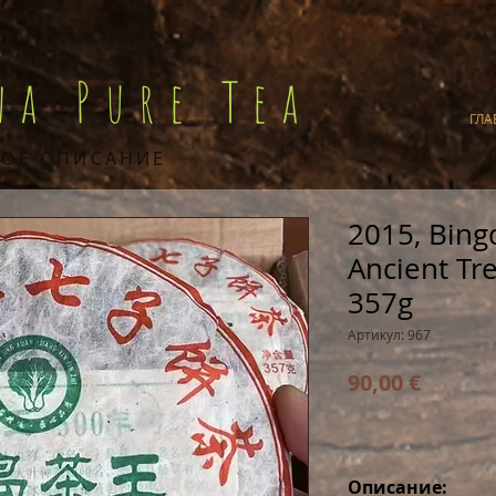
na Pure Tea
ГЛА
ОЕ ОПИСАНИЕ
2015, Bing
Ancient Tr
357g
Артикул: 967
Цена
90,00 €
Описание: