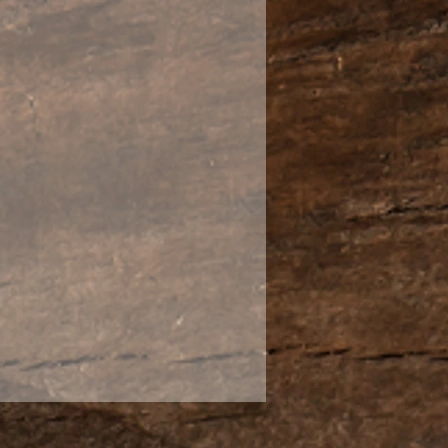
рфоровый чайник,
 цветной глазурью.
 высокой степени очистки.
ный.
ника отличная. Форма
чья клетка» (球孔 qiu kong),
засорится ни при
пнолистового Тегуаньинь,
товом гунтине. Водяной
ет.
й слив. Идеально
чка.
аепитий небольшой
чно раскроет шен пуэры и