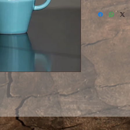
Очень милый фа
покрытый нежной
Японский фарфор
Легкий и прият
Геометрия у чай
сита Цю Кун «Пти
так что слив не 
заваривании кру
ни при мелколис
замок присутству
Быстрый и ровны
притертая крыше
Подойдет для ч
компанией. Отли
светлые чаи.